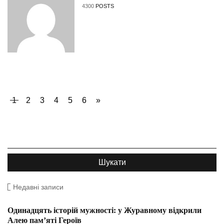
4300
POSTS
1
2
3
4
5
6
»
Недавні записи
Одинадцять історій мужності: у Журавному відкрили
Алею пам’яті Героїв