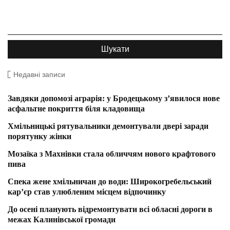
Недавні записи
Завдяки допомозі аграрія: у Бродецькому з’явилося нове
асфальтне покриття біля кладовища
Хмільницькі рятувальники демонтували двері заради
порятунку жінки
Мозаїка з Махнівки стала обличчям нового крафтового
пива
Спека жене хмільничан до води: Широкогребельський
кар’єр став улюбленим місцем відпочинку
До осені планують відремонтувати всі обласні дороги в
межах Калинівської громади