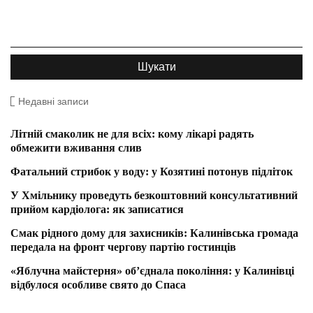
Недавні записи
Літній смаколик не для всіх: кому лікарі радять
обмежити вживання слив
Фатальний стрибок у воду: у Козятині потонув підліток
У Хмільнику проведуть безкоштовний консультативний
прийом кардіолога: як записатися
Смак рідного дому для захисників: Калинівська громада
передала на фронт чергову партію гостинців
«Яблучна майстерня» об’єднала покоління: у Калинівці
відбулося особливе свято до Спаса