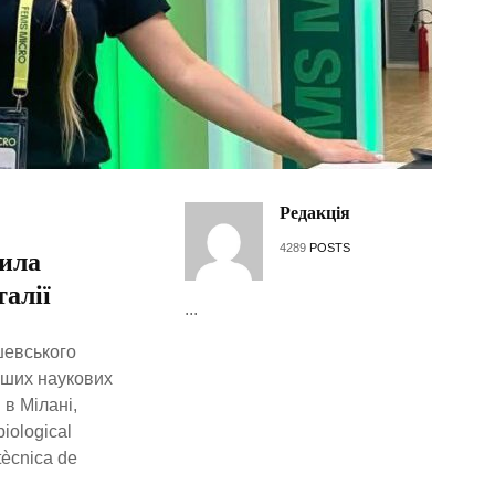
Редакція
4289
POSTS
вила
алії
...
шевського
іших наукових
в Мілані,
iological
tècnica de