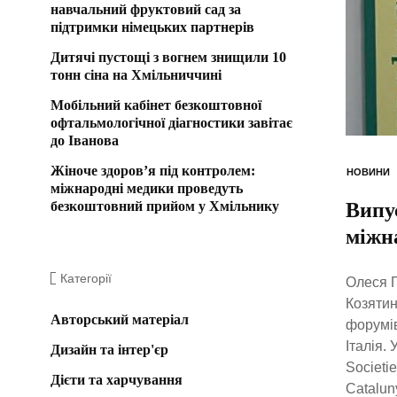
навчальний фруктовий сад за
підтримки німецьких партнерів
Дитячі пустощі з вогнем знищили 10
тонн сіна на Хмільниччині
Мобільний кабінет безкоштовної
офтальмологічної діагностики завітає
до Іванова
Жіноче здоров’я під контролем:
НОВИНИ
міжнародні медики проведуть
безкоштовний прийом у Хмільнику
Випу
міжна
Категорії
Олеся Г
Козятин
Авторський матеріал
форумів
Італія.
Дизайн та інтер'єр
Societi
Дієти та харчування
Catalun