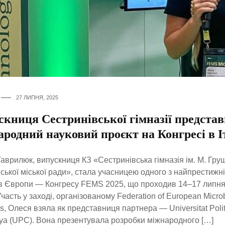
27 ЛИПНЯ, 2025
скниця Сестринівської гімназії предста
родний науковий проєкт на Конгресі в Іт
аврилюк, випускниця КЗ «Сестринівська гімназія ім. М. Гру
ської міської ради», стала учасницею одного з найпрестижн
 Європи — Конгресу FEMS 2025, що проходив 14–17 липня 
 Участь у заході, організованому Federation of European Microb
es, Олеся взяла як представниця партнера — Universitat Poli
ya (UPC). Вона презентувала розробки міжнародного […]