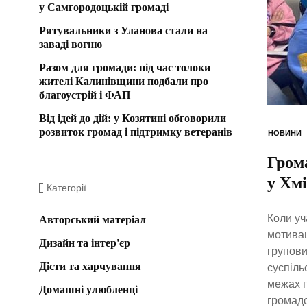
у Самгородоцькій громаді
Рятувальники з Уланова стали на
заваді вогню
Разом для громади: під час толоки
жителі Калинівщини подбали про
благоустрій і ФАП
Від ідей до дій: у Козятині обговорили
розвиток громад і підтримку ветеранів
НОВИНИ
Грома
у Хм
Категорії
Коли уч
Авторський матеріал
мотивац
Дизайн та інтер'єр
групови
Дієти та харчування
суспіль
межах п
Домашні улюбленці
громадс