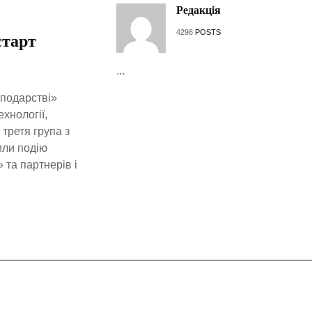
Редакція
4298
POSTS
старт
...
сподарстві»
хнології,
третя група з
или подію
та партнерів і