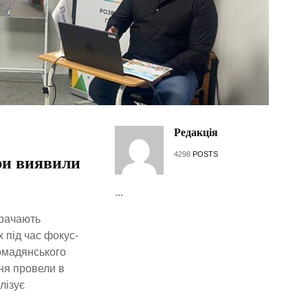
Редакція
4298
POSTS
єри виявили
...
трачають
 під час фокус-
ромадянського
ня провели в
лізує