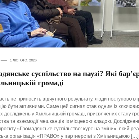
1 ЛЮТОГО, 2026
дянське суспільство на паузі? Які бар’
ільницькій громаді
асть не приносить відчутного результату, люди поступово в
ію бути активними. Саме цей сигнал став одним із ключових
х досліджень у Хмільницькій громаді, присвячених стану г
ства та взаємодії мешканців із місцевою владою. Досліджен
роєкту «Громадянське суспільство: курс на зміни», який реа
ька організація «ПРАВО» у партнерстві з Хмільницькою […]