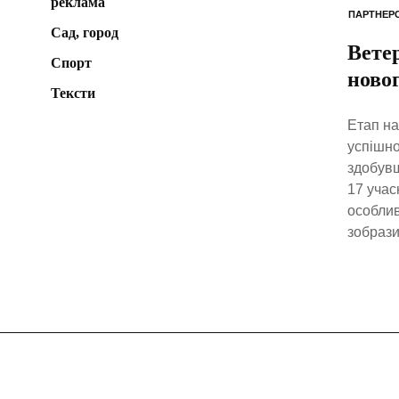
реклама
ПАРТНЕРС
Сад, город
Вете
Спорт
ново
Тексти
Етап на
успішно
здобувш
17 учас
особлив
зобрази