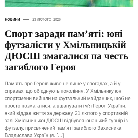
НОВИНИ
23 ЛЮТОГО, 2026
Спорт заради пам’яті: юні
футзалісти у Хмільницькій
ДЮСШ змагалися на честь
загиблого Героя
Пам’ять про Героїв живе не лише у спогадах, а й у
справах, що об’єднують покоління. У Хмільнику юні
спортсмени вийшли на футзальний майданчик, щоб не
просто позмагатися, а вшанувати ім’я Героя України,
який віддав життя за державу. 21 лютого у спортивній
залі Хмільницької ДЮСШ відбувся юнацький турнір із
футзалу, присвячений пам’яті загиблого Захисника
Владислава Українця. […]