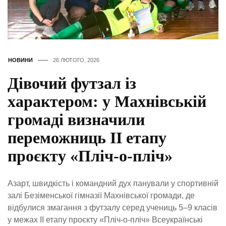
НОВИНИ
26 ЛЮТОГО, 2026
Дівочий футзал із
характером: у Махнівській
громаді визначили
переможниць ІІ етапу
проєкту «Пліч-о-пліч»
Азарт, швидкість і командний дух панували у спортивній
залі Безіменської гімназії Махнівської громади, де
відбулися змагання з футзалу серед учениць 5–9 класів
у межах ІІ етапу проєкту «Пліч-о-пліч» Всеукраїнські