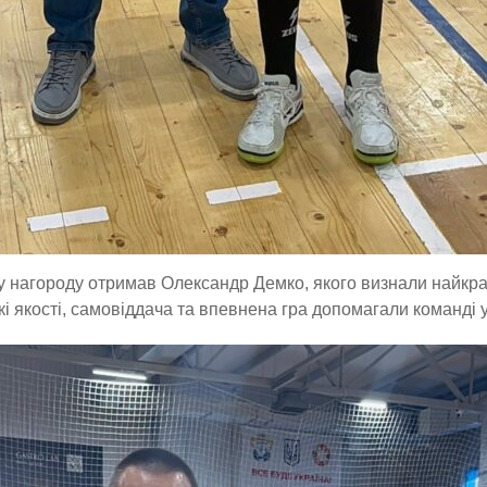
 нагороду отримав Олександр Демко, якого визнали найкр
кі якості, самовіддача та впевнена гра допомагали команді 