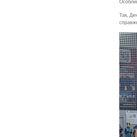
Особлив
Так, Де
справжн