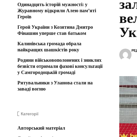
за
Одинадцять історій мужності: у
Журавному відкрили Алею пам’яті
ве
Героїв
Герой України з Козятина Дмитро
Ук
Фінашин уперше став батьком
Калинівська громада обрала
найкращих шашкістів року
РЕ
Родини військовополонених і зниклих
безвісти отримали фахові консультації
у Самгородоцькій громаді
Рятувальники з Уланова стали на
заваді вогню
Категорії
Авторський матеріал