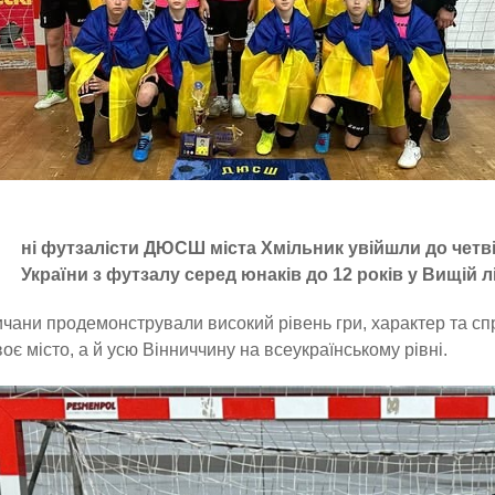
ні футзалісти ДЮСШ міста Хмільник увійшли до четв
України з футзалу серед юнаків до 12 років у Вищій лі
чани продемонстрували високий рівень гри, характер та с
оє місто, а й усю Вінниччину на всеукраїнському рівні.