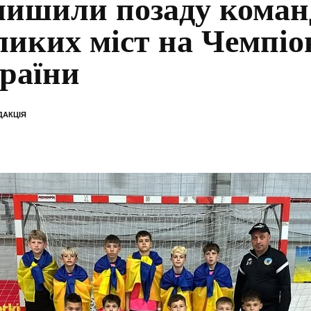
лишили позаду коман
ликих міст на Чемпіо
раїни
ДАКЦІЯ