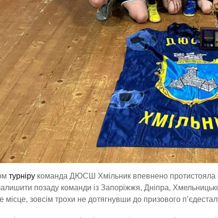
ом
турніру
команда ДЮСШ Хмільник впевнено протистояла сил
залишити позаду команди із Запоріжжя, Дніпра, Хмельницько
е місце, зовсім трохи не дотягнувши до призового п’єдестал