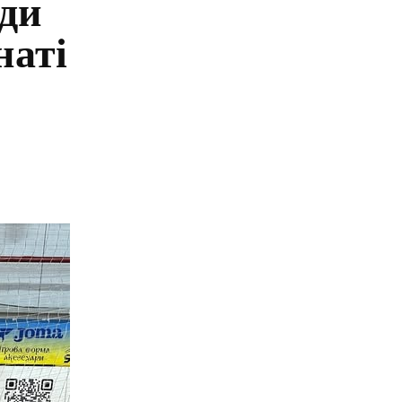
ди
наті