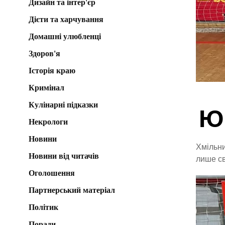
Дизайн та інтер'єр
Дієти та харчування
Домашні улюбленці
Здоров'я
Історія краю
Кримінал
Кулінарні підказки
Ю
Некрологи
Новини
Хмільни
Новини від читачів
лише св
Оголошення
Партнерський матеріал
Політик
Поради