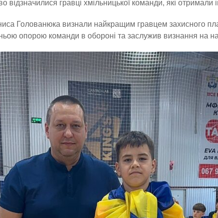
о відзначилися гравці хмільницької команди, які отримали і
ниса Голованюка визнали найкращим гравцем захисного пла
ьою опорою команди в обороні та заслужив визнання на на