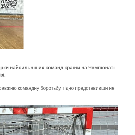
ірки найсильніших команд країни на Чемпіонаті
зі.
правжню командну боротьбу, гідно представивши не