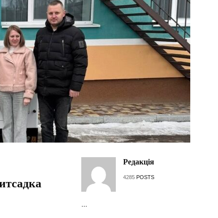
Редакція
4285
POSTS
дитсадка
...