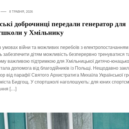
8 ТРАВНЯ, 2026
ські доброчинці передали генератор для
тшколи у Хмільнику
в умовах війни та можливих перебоїв з електропостачанням
ь забезпечити дітям можливість безперервно тренуватися т
му важливою підтримкою для Хмільницької дитячо-юнацько
тала допомога від благодійників із Польщі. Нещодавно зак
ор від парафії Святого Архистратига Михаїла Української гр
міста Бидгощ. У спортшколі наголошують: для юних спортсм
ння […]