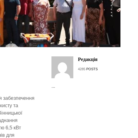
Редакція
4285
POSTS
...
я забезпечення
хисту та
Вінницької
ладнання
ю 6,5 кВт
ів для