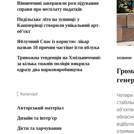
Вінниччині завершили розслідування
справи про несплату податків
Подільське літо на зупинці: у
Кашперівці створили унікальний арт-
об’єкт
Яблучний Спас із користю: лікар
назвав 10 причин частіше їсти яблука
Тривожна тенденція на Хмільниччині:
НОВИНИ
за кілька тижнів поліція викрила
одразу два нарковиробництва
Гром
генер
Категорії
Чотири 
стабіль
Авторський матеріал
об’єкті
обласно
Дизайн та інтер'єр
відбула
Дієти та харчування
отримал