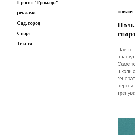
Проєкт "Громади"
реклама
НОВИНИ
Сад, город
Поль
спор
Спорт
Тексти
Навіть 
прагнут
Саме то
школи с
генерат
церкви 
тренува