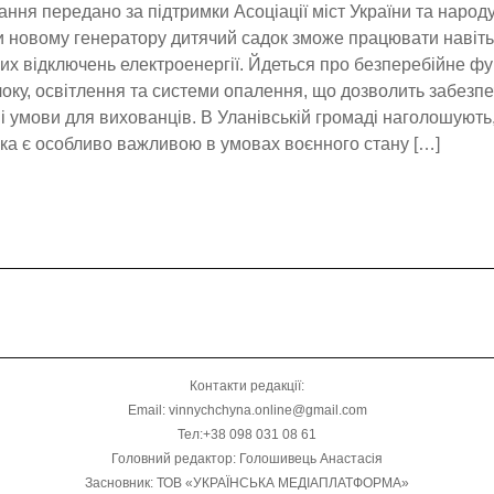
ння передано за підтримки Асоціації міст України та народ
 новому генератору дитячий садок зможе працювати навіть 
х відключень електроенергії. Йдеться про безперебійне ф
оку, освітлення та системи опалення, що дозволить забезпе
і умови для вихованців. В Уланівській громаді наголошують
ка є особливо важливою в умовах воєнного стану […]
Контакти редакції:
Email: vinnychchyna.online@gmail.com
Тел:+38 098 031 08 61
Головний редактор: Голошивець Анастасія
Засновник: ТОВ «УКРАЇНСЬКА МЕДІАПЛАТФОРМА»