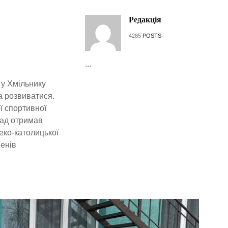
Редакція
4285
POSTS
...
 у Хмільнику
а розвиватися.
ї спортивної
лад отримав
еко-католицької
енів