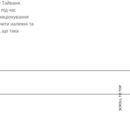
у Тайваня.
під час
ункціонування
чити належні та
, що така
SCROLL TO TOP