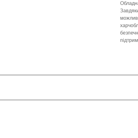
Обладна
Завдяки
можливи
харчобл
безпечн
підтрим