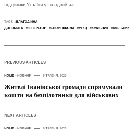
підтримки України у складний час.
TAGS: #
БЛАГОДІЙНА
ДОПОМОГА
#
ГЕНЕРАТОР
#
СПОРТШКОЛА
#
УГКЦ
#
ХМІЛЬНИК
#
ХМІЛЬНИ
PREVIOUS ARTICLES
HOME
>
НОВИНИ
8 ТРАВНЯ, 2026
Жителі Іванівської громади спрямували
кошти на безпілотники для військових
NEXT ARTICLES
HOME
>
НОВИНИ
8 ТРАВНЯ, 2026