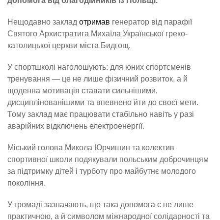
допомога від благодійників із Польщі.
Нещодавно заклад
отримав
генератор від парафії
Святого Архистратига Михаїла Української греко-
католицької церкви міста Бидгощ.
У спортшколі наголошують: для юних спортсменів
тренування — це не лише фізичний розвиток, а й
щоденна мотивація ставати сильнішими,
дисциплінованішими та впевнено йти до своєї мети.
Тому заклад має працювати стабільно навіть у разі
аварійних відключень електроенергії.
Міський голова Микола Юрчишин та колектив
спортивної школи подякували польським доброчинцям
за підтримку дітей і турботу про майбутнє молодого
покоління.
У громаді зазначають, що така допомога є не лише
практичною, а й символом міжнародної солідарності та