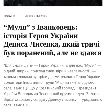
НОВИНИ
20 ЖОВТНЯ, 2025
“Муля” з Іванковець:
історія Героя України
Дениса Лисенка, який тричі
був поранений, але не здався
“Для українців ти — Герой України, а для нас, “Муля”, —
рідний, щирий, приклад сили, віри й незламності”, —
такими словами зустріли днями земляка Героя України
волонтери Ініціативної групи “Міцний тил” із рідного
села Іванківці, що у Козятинській громаді. Президент
України Володимир Зеленський вручив орден “Золота
Зірка” старшому солдату Денису Лисенку — уродженцю
села Іванківці […]