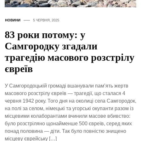
НОВИНИ
5 ЧЕРВНЯ, 2025
83 роки потому: у
Самгородку згадали
трагедію масового розстрілу
євреїв
У Самгородоцькій громаді вшанували памʼять жертв
масового розстрілу євреїв — трагедії, що сталася 4
червня 1942 року. Того дня на околиці села Самгородок,
на полі за селом, німецькі та угорські окупанти разом із
місцевими колаборантами вчинили масове вбивство:
було розстріляно щонайменше 500 євреїв, серед яких
понад половина — діти. Так було повністю знищено
місцеву єврейську […]