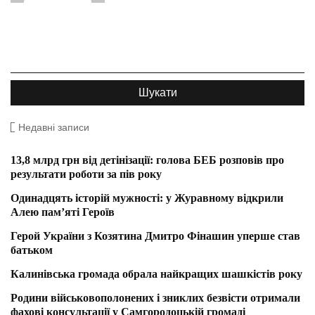
Недавні записи
13,8 млрд грн від детінізації: голова БЕБ розповів про
результати роботи за пів року
Одинадцять історій мужності: у Журавному відкрили
Алею пам’яті Героїв
Герой України з Козятина Дмитро Фінашин уперше став
батьком
Калинівська громада обрала найкращих шашкістів року
Родини військовополонених і зниклих безвісти отримали
фахові консультації у Самгородоцькій громаді