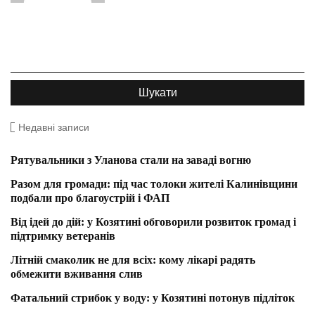
Недавні записи
Рятувальники з Уланова стали на заваді вогню
Разом для громади: під час толоки жителі Калинівщини
подбали про благоустрій і ФАП
Від ідей до дій: у Козятині обговорили розвиток громад і
підтримку ветеранів
Літній смаколик не для всіх: кому лікарі радять
обмежити вживання слив
Фатальний стрибок у воду: у Козятині потонув підліток