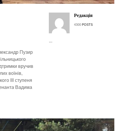
Редакція
4300
POSTS
...
Олександр Пузир
ільницького
ідтримки вручив
их воїнів,
ого ІІІ ступеня
тенанта Вадима