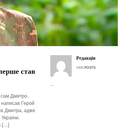
Редакція
4300
POSTS
перше став
...
 сам Дмитро.
— написав Герой
ів Дмитра, адже
 України.
 […]