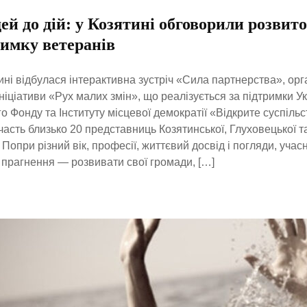
дей до дій: у Козятині обговорили розвито
римку ветеранів
ині відбулася інтерактивна зустріч «Сила партнерства», орг
ніціативи «Рух малих змін», що реалізується за підтримки У
о Фонду та Інституту місцевої демократії «Відкрите суспільс
часть близько 20 представниць Козятинської, Глуховецької т
 Попри різний вік, професії, життєвий досвід і погляди, уча
 прагнення — розвивати свої громади, […]