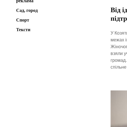
реклама
Від і
Сад, город
підт
Спорт
Тексти
У Козят
межах і
Жіночог
взяли у
громад.
спільне