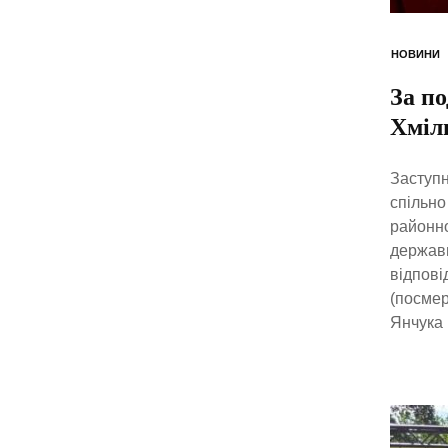
НОВИНИ
За по
Хміл
Заступн
спільно
районно
державн
відпові
(посмер
Янчука 