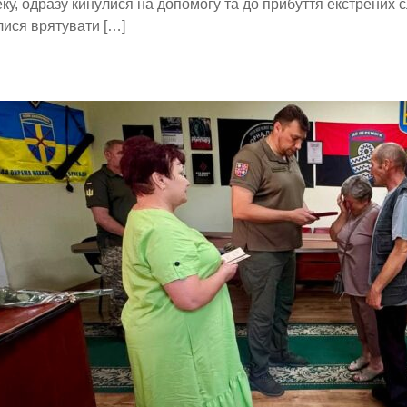
ку, одразу кинулися на допомогу та до прибуття екстрених 
ися врятувати […]