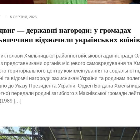
5 СЕРПНЯ, 2026
двиг — державні нагороди: у громадах
ьниччини відзначили українських воїнів
ик голови Хмільницької районної військової адміністрації 
 з представниками органів місцевого самоврядування та Хм
го територіального центру комплектування та соціальної п
і та відомчі нагороди захисникам України та родинам полегл
дно до Указу Президента України. Орден Богдана Хмельницьк
тно) передали родині загиблого з Махнівської громади лей
(1989 […]