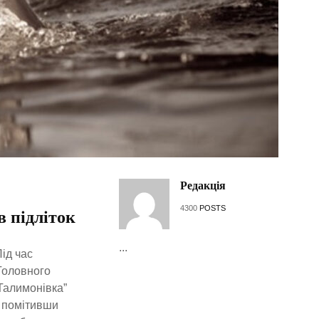
Редакція
4300
POSTS
в підліток
...
Під час
Головного
“Талимонівка”
, помітивши