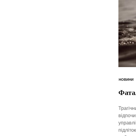
НОВИНИ
Фатал
Трагічн
відпочи
управлі
підліто