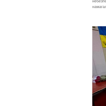
небезпе
намагал