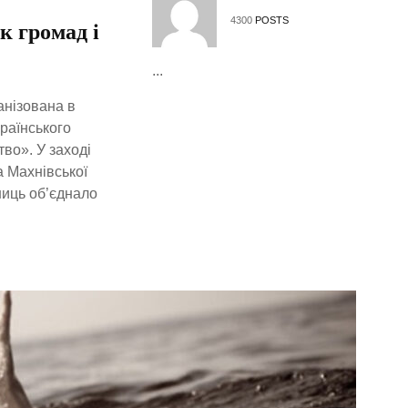
4300
POSTS
к громад і
...
анізована в
країнського
тво». У заході
а Махнівської
сниць об’єднало