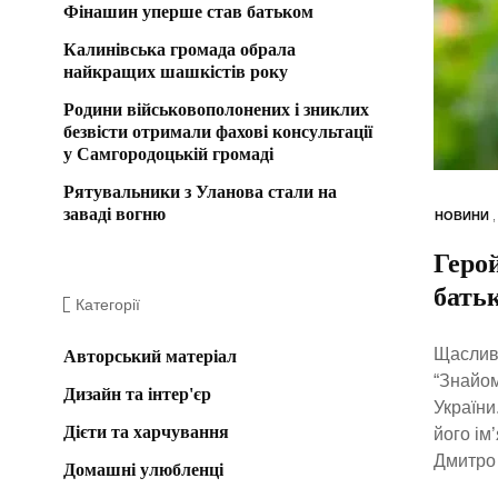
Фінашин уперше став батьком
Калинівська громада обрала
найкращих шашкістів року
Родини військовополонених і зниклих
безвісти отримали фахові консультації
у Самгородоцькій громаді
Рятувальники з Уланова стали на
заваді вогню
НОВИНИ
Геро
бать
Категорії
Щасливу
Авторський матеріал
“Знайом
Дизайн та інтер'єр
України
Дієти та харчування
його ім
Дмитро 
Домашні улюбленці