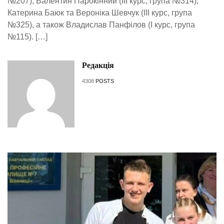
№207), Валентин Парокінний (ІІІ курс, група №314),
Катерина Баюк та Вероніка Шевчук (ІІІ курс, група
№325), а також Владислав Панфілов (І курс, група
№115). […]
Редакція
4308
POSTS