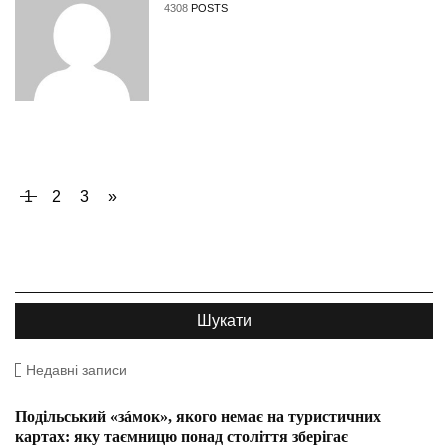
4308
POSTS
1
2
3
»
Недавні записи
Подільський «зáмок», якого немає на туристичних
картах: яку таємницю понад століття зберігає