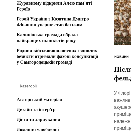
Журавному відкрили Алею пам’яті
Героїв
Герой України з Козятина Дмитро
Фінашин уперше став батьком
Калинівська громада обрала
найкращих шашкістів року
Родини військовополонених і зниклих
безвісти отримали фахові консультації
НОВИНИ
у Самгородоцькій громаді
Після
фель
Категорії
У Флорі
Авторський матеріал
важлива
акушерс
Дизайн та інтер'єр
приміще
Дієти та харчування
належни
приміще
Домашні улюбленці