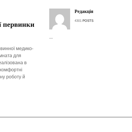
Редакція
4301
POSTS
ї первинки
...
рвинної медико-
імната для
еалізована в
 комфортні
ну роботу й