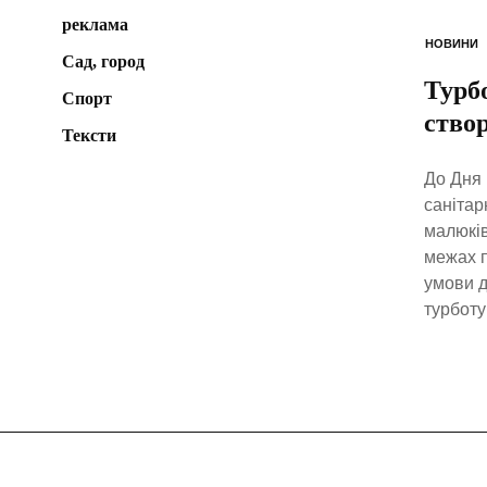
реклама
НОВИНИ
Сад, город
Турб
Спорт
ство
Тексти
До Дня 
санітар
малюків
межах п
умови д
турботу