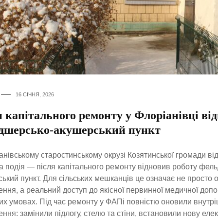
16 СІЧНЯ, 2026
 капітального ремонту у Флоріанівці ві
дшерсько-акушерський пункт
анівському старостинському окрузі Козятинської громади ві
 подія — після капітального ремонту відновив роботу фел
ький пункт. Для сільських мешканців це означає не просто
ння, а реальний доступ до якісної первинної медичної допо
х умовах. Під час ремонту у ФАПі повністю оновили внутрі
ння: замінили підлогу, стелю та стіни, встановили нову еле