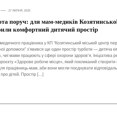
27 ЛИПНЯ, 2025
ота поруч: для мам-медиків Козятинсько
рили комфортний дитячий простір
медичного працівника у КП “Козятинський міський центр пе
ної допомоги” з’явився ще один простір турботи — дитяча к
, чиї мами працюють у сфері охорони здоров’я. Ініціатива р
роєкту «Здорове робоче місце», який покликаний створити
ля працівниць-мам, аби вони могли поєднувати відповідаль
 про дітей. Простір […]