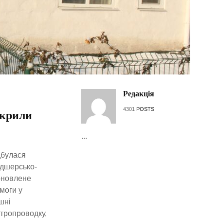
Редакція
4301
POSTS
дкрили
...
дбулася
ьдшерсько-
 оновлене
моги у
шні
ктропроводку,