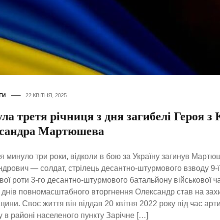
ГИ
22 КВІТНЯ, 2025
а третя річниця з дня загибелі Героя з
сандра Мартюшева
ня минуло три роки, відколи в бою за Україну загинув Март
дрович — солдат, стрілець десантно-штурмового взводу 9-ї
ої роти 3-го десантно-штурмового батальйону військової ч
днів повномасштабного вторгнення Олександр став на зах
щини. Своє життя він віддав 20 квітня 2022 року під час арт
у в районі населеного пункту Зарічне […]