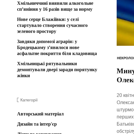
Хмільниччині виявили алкогольне
сп’яніння у 16 разів вище за норму
Нове серце Блажіївки: у селі
стартувало створення сучасного
зеленого простору
Завдяки допомозі аграрія: у
Бродецькому з’явилося нове
асфальтне покриття біля кладовища
НЕКРОЛО
Хмільницькі рятувальники
демонтували двері заради порятунку
Минул
жінки
Олек
20 квіт
Категорії
Олексан
штурмов
Авторський матеріал
перших 
Дизайн та інтер'єр
Батьків
обстріл