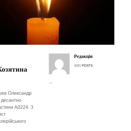
Редакція
4281
POSTS
 Козятина
...
юшев Олександр
 десантно-
астини А0224. З
ист
илерійського