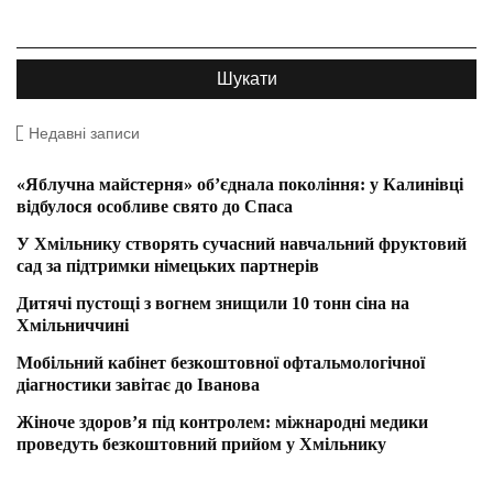
Недавні записи
«Яблучна майстерня» об’єднала покоління: у Калинівці
відбулося особливе свято до Спаса
У Хмільнику створять сучасний навчальний фруктовий
сад за підтримки німецьких партнерів
Дитячі пустощі з вогнем знищили 10 тонн сіна на
Хмільниччині
Мобільний кабінет безкоштовної офтальмологічної
діагностики завітає до Іванова
Жіноче здоров’я під контролем: міжнародні медики
проведуть безкоштовний прийом у Хмільнику