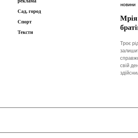
реклама
НОВИНИ
Сад, город
Мрія 
Спорт
браті
Тексти
Троє рі
залишит
справжн
свій де
здійсни