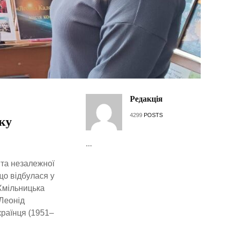
Редакція
4299
POSTS
ку
...
вта незалежної
що відбулася у
«Хмільницька
Леонід
країнця (1951–