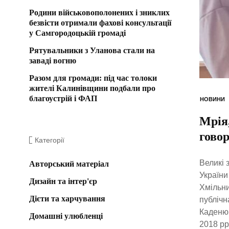
Родини військовополонених і зниклих
безвісти отримали фахові консультації
у Самгородоцькій громаді
Рятувальники з Уланова стали на
заваді вогню
Разом для громади: під час толоки
жителі Калинівщини подбали про
благоустрій і ФАП
НОВИНИ
Мрія
гово
Категорії
Великі 
Авторський матеріал
України
Дизайн та інтер'єр
Хмільни
Дієти та харчування
публічн
Каденюк
Домашні улюбленці
2018 рр