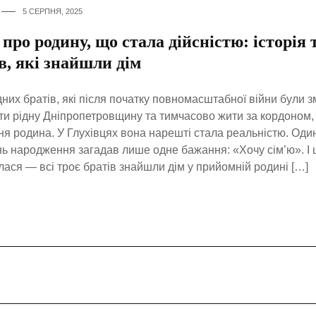
5 СЕРПНЯ, 2025
про родину, що стала дійсністю: історія 
в, які знайшли дім
дних братів, які після початку повномасштабної війни були 
и рідну Дніпропетровщину та тимчасово жити за кордоном
я родина. У Глухівцях вона нарешті стала реальністю. Один 
нь народження загадав лише одне бажання: «Хочу сім’ю». І 
лася — всі троє братів знайшли дім у прийомній родині […]