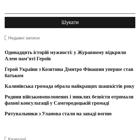
Недавні записи
Одинадцять історій мужності: у Журавному відкрили
Алею пам’яті Героїв
Герой України з Козятина Дмитро Фінашин уперше став
батьком
Калинівська громада обрала найкращих шашкістів року
Родини військовополонених і зниклих безвісти отримали
фахові консультації у Самгородоцькій громаді
Рятувальники з Уланова стали на заваді вогню
Категорії