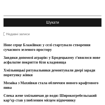
Недавні записи
Нове серце Блажіївки: у селі стартувало створення
сучасного зеленого простору
Завдяки допомозі аграрія: у Бродецькому з’явилося нове
асфальтне покриття біля кладовища
Хмільницькі рятувальники демонтували двері заради
порятунку жінки
Мозаїка з Махнівки стала обличчям нового крафтового
пива
Спека жене хмільничан до води: Широкогребельський
кар’єр став улюбленим місцем відпочинку