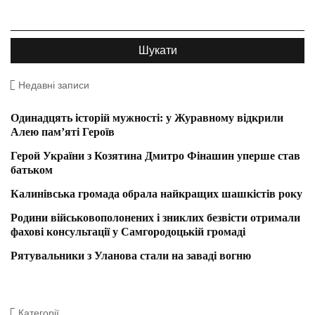
Недавні записи
Одинадцять історій мужності: у Журавному відкрили
Алею пам’яті Героїв
Герой України з Козятина Дмитро Фінашин уперше став
батьком
Калинівська громада обрала найкращих шашкістів року
Родини військовополонених і зниклих безвісти отримали
фахові консультації у Самгородоцькій громаді
Рятувальники з Уланова стали на заваді вогню
Категорії