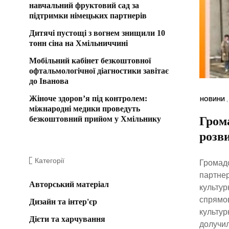
навчальний фруктовий сад за
підтримки німецьких партнерів
Дитячі пустощі з вогнем знищили 10
тонн сіна на Хмільниччині
Мобільний кабінет безкоштовної
офтальмологічної діагностики завітає
до Іванова
Жіноче здоров’я під контролем:
НОВИНИ
міжнародні медики проведуть
безкоштовний прийом у Хмільнику
Гром
розв
Категорії
Громадс
партнер
Авторський матеріал
культур
спрямов
Дизайн та інтер'єр
культур
Дієти та харчування
долучил