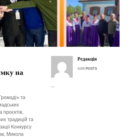
Редакція
4289
POSTS
имку на
...
Громаді» та
мадських
 проєктів,
их традицій та
зації Конкурсу
ак, Микола