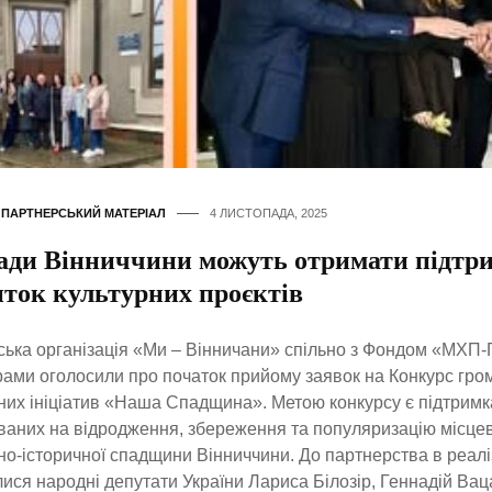
,
ПАРТНЕРСЬКИЙ МАТЕРІАЛ
4 ЛИСТОПАДА, 2025
ади Вінниччини можуть отримати підтр
иток культурних проєктів
ька організація «Ми – Вінничани» спільно з Фондом «МХП-
ами оголосили про початок прийому заявок на Конкурс гро
них ініціатив «Наша Спадщина». Метою конкурсу є підтримка
аних на відродження, збереження та популяризацію місцев
но-історичної спадщини Вінниччини. До партнерства в реалі
ися народні депутати України Лариса Білозір, Геннадій Вац