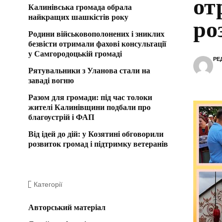
от
Калинівська громада обрала
найкращих шашкістів року
ро
Родини військовополонених і зниклих
безвісти отримали фахові консультації
у Самгородоцькій громаді
РЕ
Рятувальники з Уланова стали на
заваді вогню
Разом для громади: під час толоки
жителі Калинівщини подбали про
благоустрій і ФАП
Від ідей до дій: у Козятині обговорили
розвиток громад і підтримку ветеранів
Категорії
Авторський матеріал