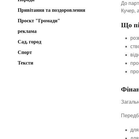
До парт
Привітання та поздоровлення
Кучер, 
Проєкт "Громади"
Що пі
реклама
роз
Сад, город
ств
Спорт
від
Тексти
про
про
Фіна
Загальн
Передба
для
для