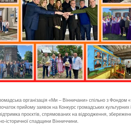
ромадська організація «Ми – Вінничани» спільно з Фондом
початок прийому заявок на Конкурс громадських культурних
підтримка проєктів, спрямованих на відродження, збереженн
но-історичної спадщини Вінниччини.