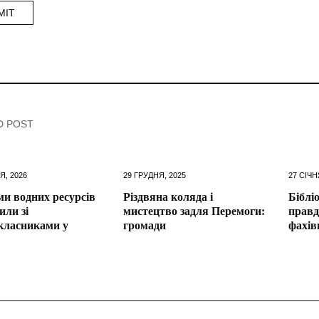
D POST
Я, 2026
29 ГРУДНЯ, 2025
27 СІЧН
и водних ресурсів
Різдвяна коляда і
Біблі
или зі
мистецтво задля Перемоги:
правд
класниками у
громади
фахів