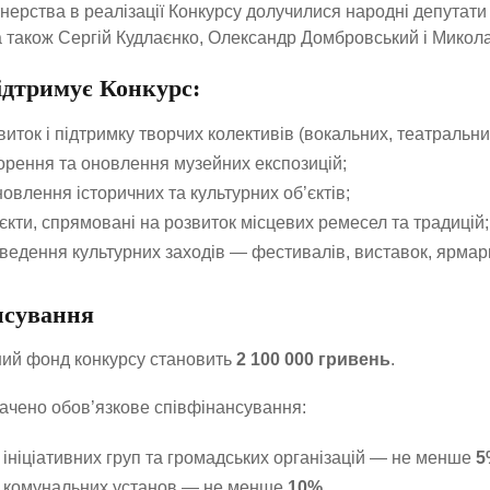
нерства в реалізації Конкурсу долучилися народні депутати
а також Сергій Кудлаєнко, Олександр Домбровський і Микол
дтримує Конкурс:
виток і підтримку творчих колективів (вокальних, театральн
орення та оновлення музейних експозицій;
новлення історичних та культурних об’єктів;
єкти, спрямовані на розвиток місцевих ремесел та традицій;
ведення культурних заходів — фестивалів, виставок, ярмарк
нсування
ий фонд конкурсу становить
2 100 000 гривень
.
чено обов’язкове співфінансування:
 ініціативних груп та громадських організацій — не менше
5
 комунальних установ — не менше
10%
.