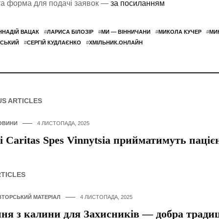
та форма для подачі заявок —
за посиланням
ННАДІЙ ВАЦАК
#
ЛАРИСА БІЛОЗІР
#
МИ — ВІННИЧАНИ
#
МИКОЛА КУЧЕР
#
МИ
СЬКИЙ
#
СЕРГІЙ КУДЛАЄНКО
#
ХМІЛЬНИК.ОНЛАЙН
US ARTICLES
ОВИНИ
4 ЛИСТОПАДА, 2025
і Caritas Spes Vinnytsia прийматимуть паціє
RTICLES
ВТОРСЬКИЙ МАТЕРІАЛ
4 ЛИСТОПАДА, 2025
ня з калини для Захисників — добра традиці