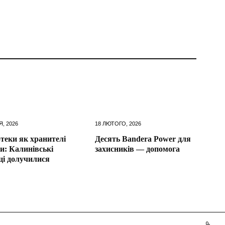
Я, 2026
18 ЛЮТОГО, 2026
отеки як хранителі
Десять Bandera Power для
и: Калинівські
захисників — допомога
ці долучилися