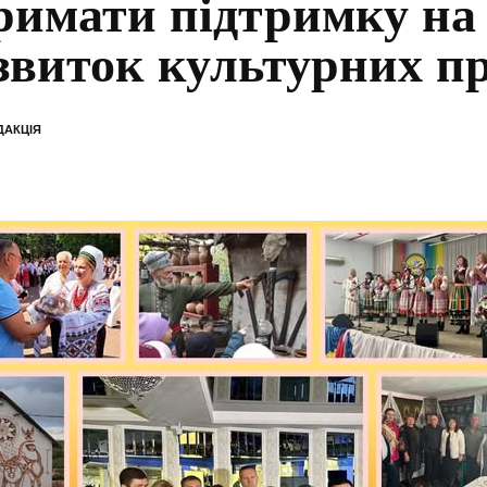
римати підтримку на
звиток культурних пр
ДАКЦІЯ