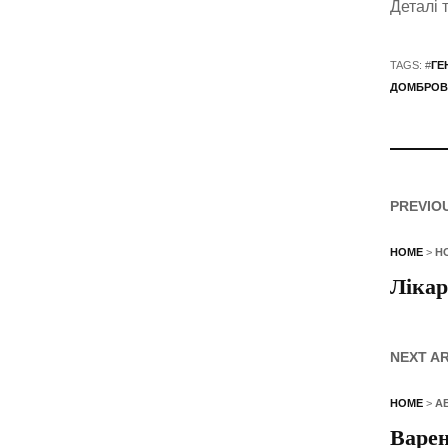
Деталі 
TAGS: #
ГЕ
ДОМБРОВ
PREVIO
HOME
>
Н
Лікар
NEXT A
HOME
>
А
Варен