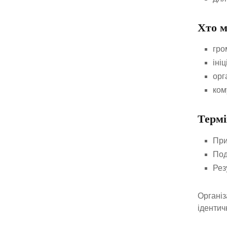
Хто м
гро
іні
орг
ком
Термі
При
Под
Рез
Організ
ідентич