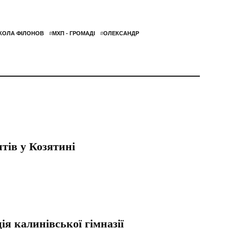
КОЛА ФІЛОНОВ
#
МХП - ГРОМАДІ
#
ОЛЕКСАНДР
нтів у Козятині
я калинівської гімназії