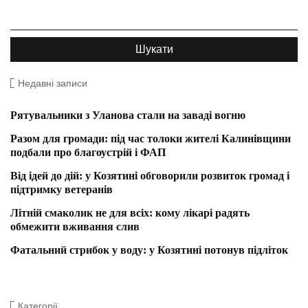
Недавні записи
Рятувальники з Уланова стали на заваді вогню
Разом для громади: під час толоки жителі Калинівщини
подбали про благоустрій і ФАП
Від ідей до дій: у Козятині обговорили розвиток громад і
підтримку ветеранів
Літній смаколик не для всіх: кому лікарі радять
обмежити вживання слив
Фатальний стрибок у воду: у Козятині потонув підліток
Категорії