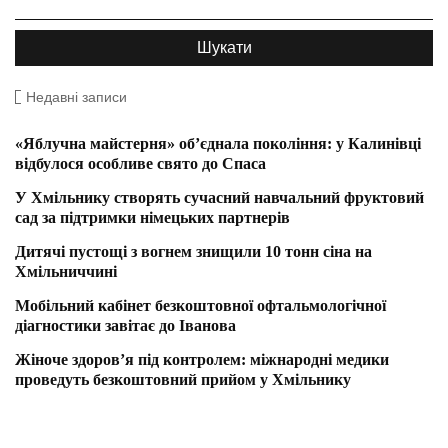
Недавні записи
«Яблучна майстерня» об’єднала покоління: у Калинівці
відбулося особливе свято до Спаса
У Хмільнику створять сучасний навчальний фруктовий
сад за підтримки німецьких партнерів
Дитячі пустощі з вогнем знищили 10 тонн сіна на
Хмільниччині
Мобільний кабінет безкоштовної офтальмологічної
діагностики завітає до Іванова
Жіноче здоров’я під контролем: міжнародні медики
проведуть безкоштовний прийом у Хмільнику