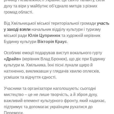
духу та віри у майбутнє об’єднало митців з різних
громад області.
Від Хмільницької міської територіальної громади
участь
у заході взяли
начальник відділу культури і туризму
міської ради
Юлія Цупринюк
та художній керівник
Будинку культури
Вікторія Краус
.
Особливі емоції подарував виступ вокального гурту
«Драйв»
(керівник Влад Бронюк), що діє при Будинку
культури м. Хмільника. Їхні пісні лунали щиро й
натхненно, викликавши у глядачів хвилю оплесків,
усмішок та відчуття єдності.
Учасники та організатори наголошують: сьогодні
мистецтво – це не лише творчість, а й зброя духу,
важливий елемент культурного фронту, який надихає,
підтримує та допомагає українцям рухатися до
Перемоги.