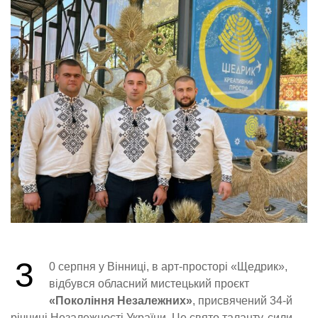
3
0 серпня у Вінниці, в арт-просторі «Щедрик»,
відбувся обласний мистецький проєкт
«Покоління Незалежних»
, присвячений 34-й
річниці Незалежності України. Це свято таланту, сили