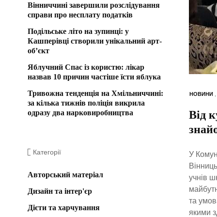
Вінниччині завершили розслідування
справи про несплату податків
Подільське літо на зупинці: у
Кашперівці створили унікальний арт-
об’єкт
Яблучний Спас із користю: лікар
назвав 10 причин частіше їсти яблука
Тривожна тенденція на Хмільниччині:
НОВИНИ
за кілька тижнів поліція викрила
одразу два нарковиробництва
Від 
знайо
Категорії
У Комун
Вінниць
Авторський матеріал
учнів ш
майбутн
Дизайн та інтер'єр
та умов
Дієти та харчування
якими з