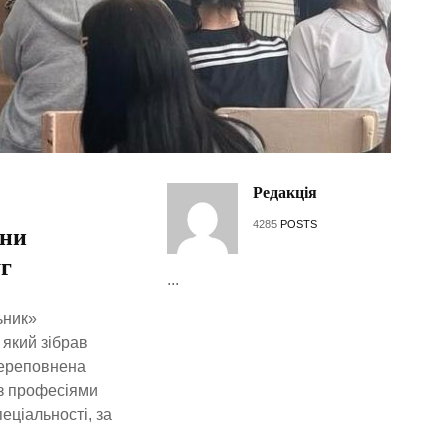
Редакція
4285
POSTS
ини
г
...
ьник»
 який зібрав
переповнена
 з професіями
еціальності, за