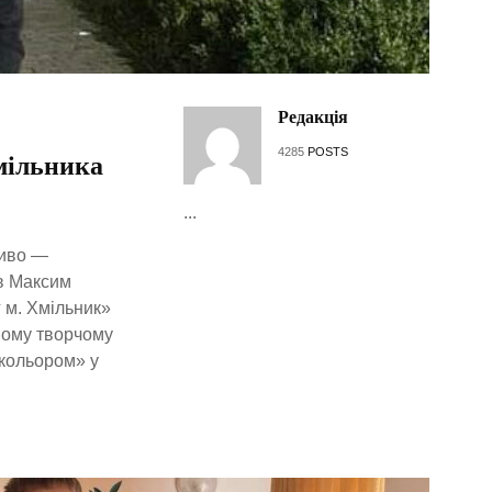
Редакція
4285
POSTS
Хмільника
...
ливо —
в Максим
 м. Хмільник»
ному творчому
 кольором» у