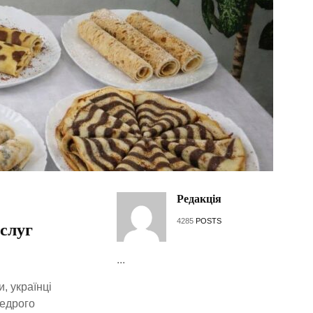
Редакція
4285
POSTS
слуг
...
, українці
щедрого