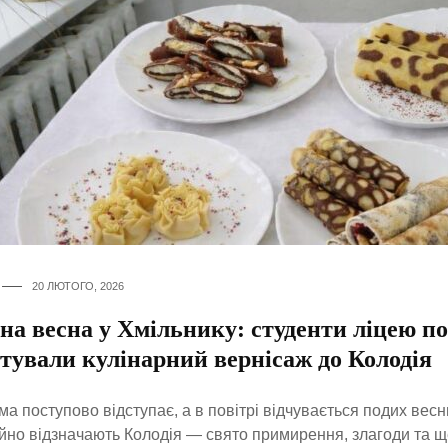
20 ЛЮТОГО, 2026
на весна у Хмільнику: студенти ліцею по
тували кулінарний вернісаж до Колодія
ма поступово відступає, а в повітрі відчувається подих весни
йно відзначають Колодія — свято примирення, злагоди та 