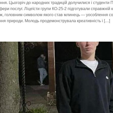
ння. Цьогоріч до народних традицій долучилися і студенти
фери послуг. Ліцеїсти групи КО-25-2 підготували справжній 
ж, головним символом якого став млинець — уособлення со
ня природи. Молодь продемонструвала креативність і […]