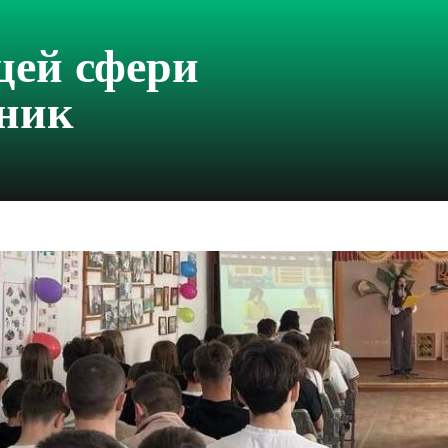
цей сфери
ьник