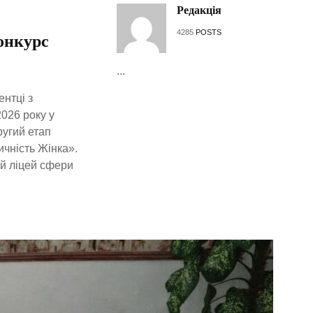
Редакція
4285
POSTS
онкурс
...
ентці з
2026 року у
ругий етап
ичність Жінка».
й ліцей сфери