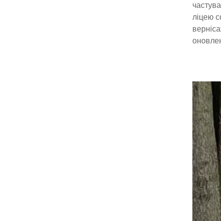
частува
ліцею с
верніса
оновлен