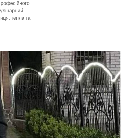
 Професійного
кулінарний
нця, тепла та