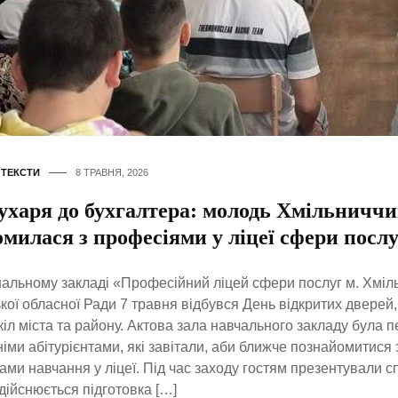
,
ТЕКСТИ
8 ТРАВНЯ, 2026
кухаря до бухгалтера: молодь Хмільничч
милася з професіями у ліцеї сфери послу
альному закладі «Професійний ліцей сфери послуг м. Хміл
кої обласної Ради 7 травня відбувся День відкритих дверей,
кіл міста та району. Актова зала навчального закладу була 
іми абітурієнтами, які завітали, аби ближче познайомитися
ами навчання у ліцеї. Під час заходу гостям презентували сп
дійснюється підготовка […]