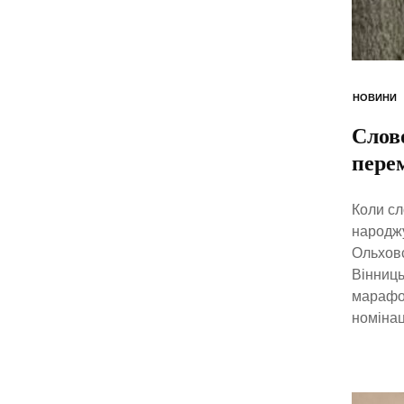
НОВИНИ
Слово
пере
Коли сл
народжу
Ольховс
Вінниць
марафон
номінац