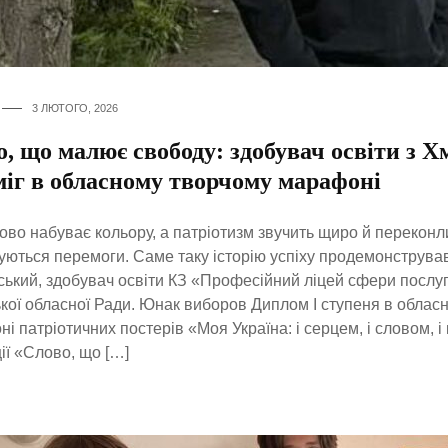
3 ЛЮТОГО, 2026
, що малює свободу: здобувач освіти з 
міг в обласному творчому марафоні
ово набуває кольору, а патріотизм звучить щиро й перекон
ються перемоги. Саме таку історію успіху продемонструва
ький, здобувач освіти КЗ «Професійний ліцей сфери послуг
кої обласної Ради. Юнак виборов Диплом І ступеня в облас
і патріотичних постерів «Моя Україна: і серцем, і словом, і
ії «Слово, що […]