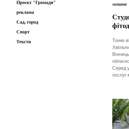
Проєкт "Громади"
НОВИНИ
реклама
Студ
Сад, город
фіто
Спорт
Тонке в
Тексти
Хмільни
Вінниць
обласно
Серед у
послуг 