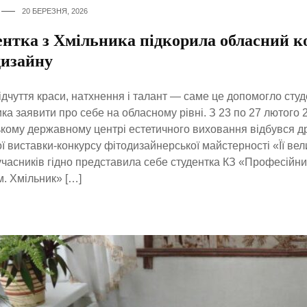
20 БЕРЕЗНЯ, 2026
ентка з Хмільника підкорила обласний к
дизайну
ідчуття краси, натхнення і талант — саме це допомогло студ
ка заявити про себе на обласному рівні. З 23 по 27 лютого 
кому державному центрі естетичного виховання відбувся д
ї виставки-конкурсу фітодизайнерської майстерності «Її вел
часників гідно представила себе студентка КЗ «Професійни
м. Хмільник» […]