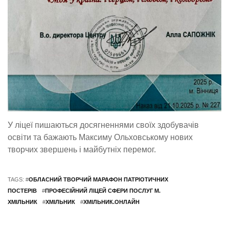
У ліцеї пишаються досягненнями своїх здобувачів
освіти та бажають Максиму Ольховському нових
творчих звершень і майбутніх перемог.
TAGS: #
ОБЛАСНИЙ ТВОРЧИЙ МАРАФОН ПАТРІОТИЧНИХ
ПОСТЕРІВ
#
ПРОФЕСІЙНИЙ ЛІЦЕЙ СФЕРИ ПОСЛУГ М.
ХМІЛЬНИК
#
ХМІЛЬНИК
#
ХМІЛЬНИК.ОНЛАЙН