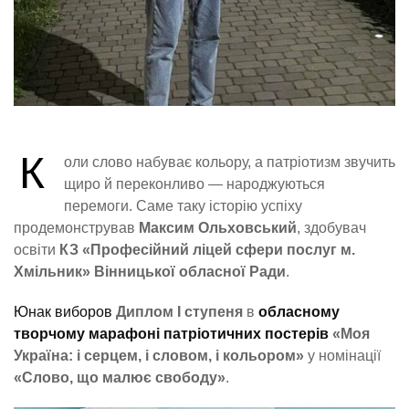
К
оли слово набуває кольору, а патріотизм звучить
щиро й переконливо — народжуються
перемоги. Саме таку історію успіху
продемонстрував
Максим Ольховський
, здобувач
освіти
КЗ «Професійний ліцей сфери послуг м.
Хмільник» Вінницької обласної Ради
.
Юнак виборов
Диплом І ступеня
в
обласному
творчому марафоні патріотичних постерів
«Моя
Україна: і серцем, і словом, і кольором»
у номінації
«Слово, що малює свободу»
.