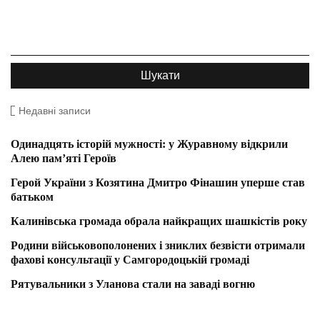
Недавні записи
Одинадцять історій мужності: у Журавному відкрили
Алею пам’яті Героїв
Герой України з Козятина Дмитро Фінашин уперше став
батьком
Калинівська громада обрала найкращих шашкістів року
Родини військовополонених і зниклих безвісти отримали
фахові консультації у Самгородоцькій громаді
Рятувальники з Уланова стали на заваді вогню