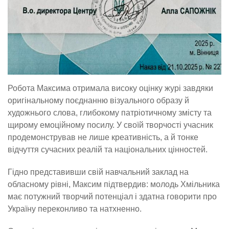
Робота Максима отримала високу оцінку журі завдяки
оригінальному поєднанню візуального образу й
художнього слова, глибокому патріотичному змісту та
щирому емоційному посилу. У своїй творчості учасник
продемонстрував не лише креативність, а й тонке
відчуття сучасних реалій та національних цінностей.
Гідно представивши свій навчальний заклад на
обласному рівні, Максим підтвердив: молодь Хмільника
має потужний творчий потенціал і здатна говорити про
Україну переконливо та натхненно.