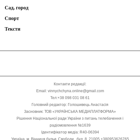
Сад, город
Спорт
Тексти
Контакти редакції:
Email: vinnychchyna.online@gmail.com
Тел:+38 098 031 08 61
Головний редактор: Голошивець Анастасія
Засновник: ТОВ «УКРАЇНСЬКА МЕДІАПЛАТФОРМА»
Рішення Національної ради України з питань телебачення і
радіомовлення №1639
Ідентифікатор медіа: R40-06394
Україна, м. Вінниця бульв. Свободи , буд. 8, 21005 +380953626765