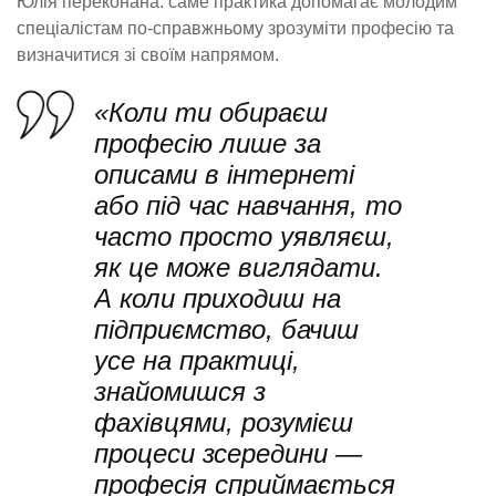
Юлія переконана: саме практика допомагає молодим
спеціалістам по-справжньому зрозуміти професію та
визначитися зі своїм напрямом.
«Коли ти обираєш
професію лише за
описами в інтернеті
або під час навчання, то
часто просто уявляєш,
як це може виглядати.
А коли приходиш на
підприємство, бачиш
усе на практиці,
знайомишся з
фахівцями, розумієш
процеси зсередини —
професія сприймається