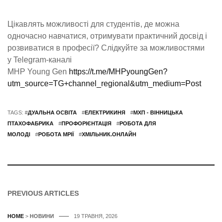
Цікавлять можливості для студентів, де можна
одночасно навчатися, отримувати практичний досвід і
розвиватися в професії? Слідкуйте за можливостями
у Telegram-каналі
MHP Young Gen
https://t.me/MHPyoungGen?
utm_source=TG+channel_regional&utm_medium=Post
TAGS: #
ДУАЛЬНА ОСВІТА
#
ЕЛЕКТРИКИНЯ
#
МХП - ВІННИЦЬКА
ПТАХОФАБРИКА
#
ПРОФОРІЄНТАЦІЯ
#
РОБОТА ДЛЯ
МОЛОДІ
#
РОБОТА МРІЇ
#
ХМІЛЬНИК.ОНЛАЙН
PREVIOUS ARTICLES
HOME
>
НОВИНИ
19 ТРАВНЯ, 2026