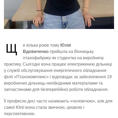
Щ
е кілька років тому
Юлія
Вдовиченко
прийшла на Вінницьку
птахофабрику як студентка на виробничу
практику. Сьогодні вона працює електрикинею дільниці
у службі обслуговування енергетичного обладнання
філії «Птахокомплекс» і відповідає за забезпечення 19
виробничих дільниць необхідними матеріалами та
запчастинами для безперебійної роботи обладнання.
Її професію досі часто називають «чоловічою», але для
самої Юлії вона стала звичною, цікавою і
перспективною.