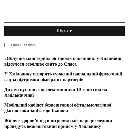
Недавні записи
«Яблучна майстерня» об’єднала покоління: у Калинівці
відбулося особливе свято до Спаса
У Хмільнику створять сучасний навчальний фруктовий
сад за підтримки німецьких партнерів
Дитячі пустощі з вогнем знищили 10 тонн сіна на
Хмільниччині
Мобільний кабінет безкоштовної офтальмологічної
діагностики завітає до Іванова
Жіноче здоров’я під контролем: міжнародні медики
проведуть безкоштовний прийом у Хмільнику