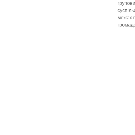
групови
суспіль
межах п
громадс