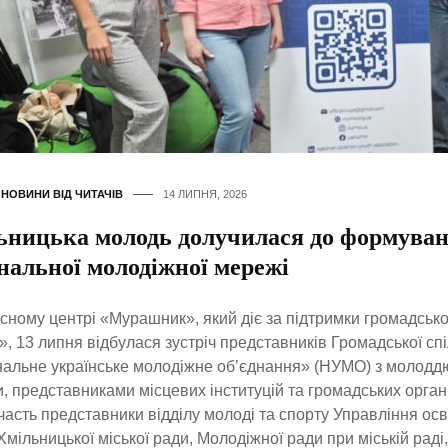
,
НОВИНИ ВІД ЧИТАЧІВ
14 ЛИПНЯ, 2026
ьницька молодь долучилася до формува
нальної молодіжної мережі
сному центрі «Мурашник», який діє за підтримки громадської
, 13 липня відбулася зустріч представників Громадської сп
альне українське молодіжне об’єднання» (НУМО) з молодд
, представниками місцевих інституцій та громадських органі
часть представники відділу молоді та спорту Управління осві
Хмільницької міської ради, Молодіжної ради при міській раді,