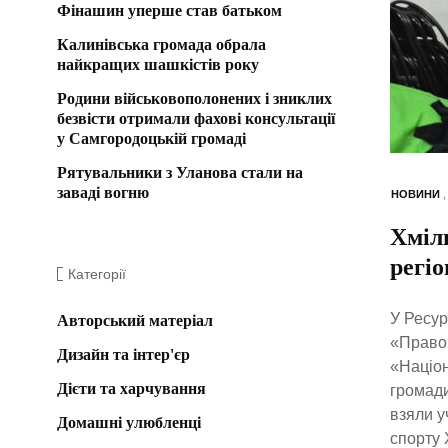
Фінашин уперше став батьком
Калинівська громада обрала
найкращих шашкістів року
Родини військовополонених і зниклих
безвісти отримали фахові консультації
у Самгородоцькій громаді
Рятувальники з Уланова стали на
заваді вогню
НОВИНИ
Хміл
регіо
Категорії
У Ресур
Авторський матеріал
«Право»
Дизайн та інтер'єр
«Націон
Дієти та харчування
громади
взяли у
Домашні улюбленці
спорту 