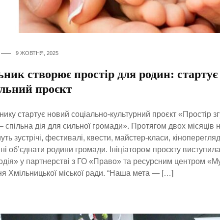
9 ЖОВТНЯ, 2025
ник створює простір для родин: стартує
альний проєкт
нику стартує новий соціально-культурний проєкт «Простір з
 спільна дія для сильної громади». Протягом двох місяців н
уть зустрічі, фестивалі, квести, майстер-класи, кіноперегляди
ні об’єднати родини громади. Ініціатором проєкту виступила
дія» у партнерстві з ГО «Право» та ресурсним центром «М
я Хмільницької міської ради. “Наша мета — […]