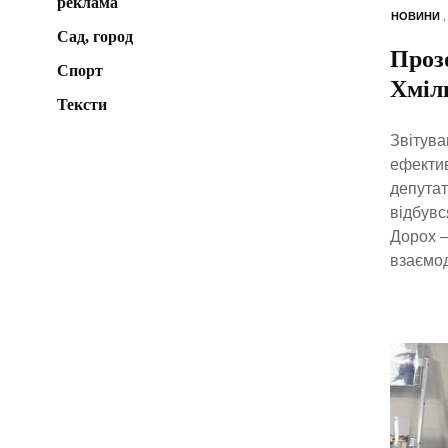
реклама
НОВИНИ
Сад, город
Прозо
Спорт
Хміл
Тексти
Звітува
ефектив
депутат
відбувс
Дорох —
взаємод