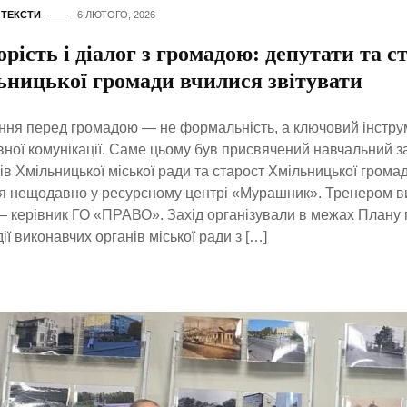
,
ТЕКСТИ
6 ЛЮТОГО, 2026
рість і діалог з громадою: депутати та с
ьницької громади вчилися звітувати
ння перед громадою — не формальність, а ключовий інстру
ної комунікації. Саме цьому був присвячений навчальний з
ів Хмільницької міської ради та старост Хмільницької громад
я нещодавно у ресурсному центрі «Мурашник». Тренером ви
 керівник ГО «ПРАВО». Захід організували в межах Плану
ії виконавчих органів міської ради з […]