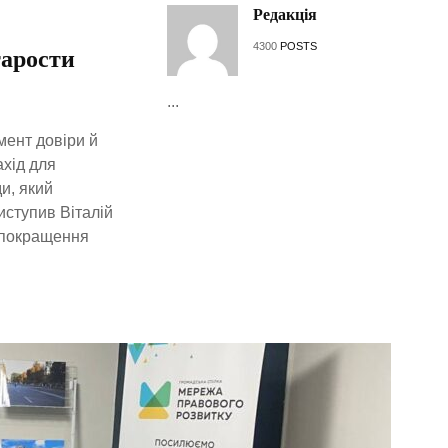
Редакція
4300
POSTS
тарости
...
мент довіри й
ахід для
и, який
ступив Віталій
 покращення