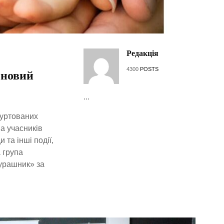
Редакція
4300
POSTS
 новий
...
гуртованих
а учасників
 та інші події,
 група
урашник» за