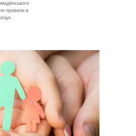
ромадянського
ня провели в
лізує