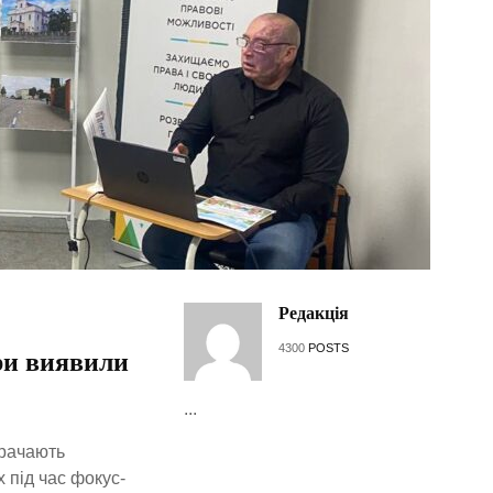
Редакція
4300
POSTS
єри виявили
...
трачають
 під час фокус-