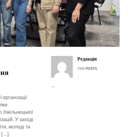
Редакція
4300
POSTS
ння
...
 організації
ілки
ю Хмільницької
зацій. У заході
ти, молоді та
 […]