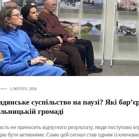
1 ЛЮТОГО, 2026
дянське суспільство на паузі? Які бар’
ільницькій громаді
асть не приносить відчутного результату, люди поступово в
ію бути активними. Саме цей сигнал став одним із ключових