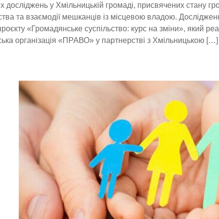
х досліджень у Хмільницькій громаді, присвячених стану г
ства та взаємодії мешканців із місцевою владою. Досліджен
роєкту «Громадянське суспільство: курс на зміни», який реа
ька організація «ПРАВО» у партнерстві з Хмільницькою […]