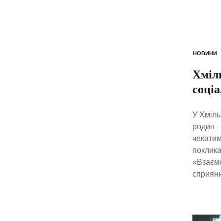
НОВИНИ
Хміль
соці
У Хміль
родин —
чекатим
поклика
«Взаємо
сприянн