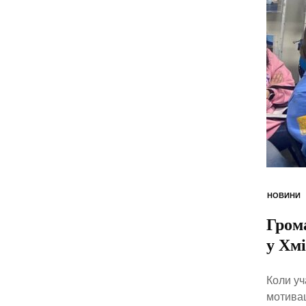
НОВИНИ
Грома
у Хм
Коли уч
мотивац