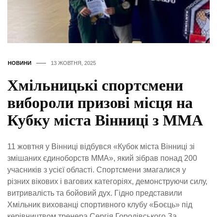
НОВИНИ
13 ЖОВТНЯ, 2025
Хмільницькі спортсмени
вибороли призові місця на
Кубку міста Вінниці з ММА
11 жовтня у Вінниці відбувся «Кубок міста Вінниці зі
змішаних єдиноборств ММА», який зібрав понад 200
учасників з усієї області. Спортсмени змагалися у
різних вікових і вагових категоріях, демонструючи силу,
витривалість та бойовий дух. Гідно представили
Хмільник вихованці спортивного клубу «Боєць» під
керівництвом тренера Сергія Городівського.За