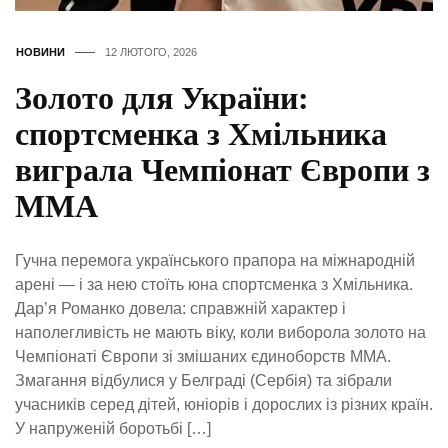
НОВИНИ
12 ЛЮТОГО, 2026
Золото для України:
спортсменка з Хмільника
виграла Чемпіонат Європи з
ММА
Гучна перемога українського прапора на міжнародній
арені — і за нею стоїть юна спортсменка з Хмільника.
Дар’я Романко довела: справжній характер і
наполегливість не мають віку, коли виборола золото на
Чемпіонаті Європи зі змішаних єдиноборств ММА.
Змагання відбулися у Белграді (Сербія) та зібрали
учасників серед дітей, юніорів і дорослих із різних країн.
У напруженій боротьбі […]