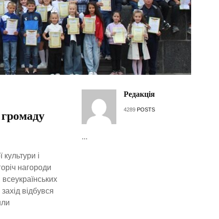
Редакція
4289
POSTS
 громаду
...
 культури і
горіч нагороди
 всеукраїнських
 захід відбувся
или