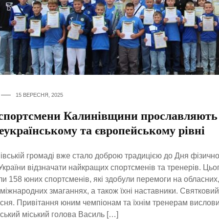
15 ВЕРЕСНЯ, 2025
спортсмени Калинівщини прославляють
еукраїнському та європейському рівні
івській громаді вже стало доброю традицією до Дня фізичної
України відзначати найкращих спортсменів та тренерів. Цьо
и 158 юних спортсменів, які здобули перемоги на обласних,
ь міжнародних змаганнях, а також їхні наставники. Святковий
сня. Привітання юним чемпіонам та їхнім тренерам вислов
ський міський голова Василь […]