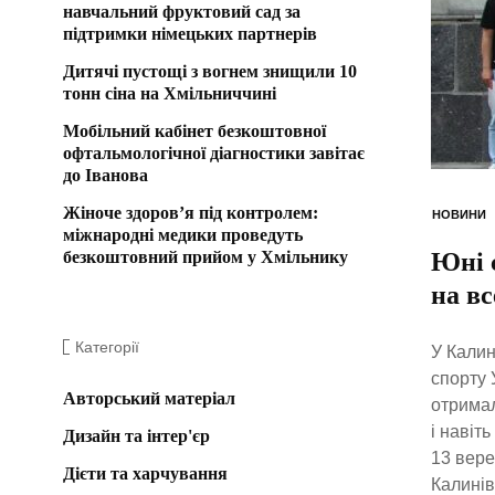
навчальний фруктовий сад за
підтримки німецьких партнерів
Дитячі пустощі з вогнем знищили 10
тонн сіна на Хмільниччині
Мобільний кабінет безкоштовної
офтальмологічної діагностики завітає
до Іванова
Жіноче здоров’я під контролем:
НОВИНИ
міжнародні медики проведуть
безкоштовний прийом у Хмільнику
Юні 
на вс
Категорії
У Калин
спорту 
Авторський матеріал
отримал
і навіт
Дизайн та інтер'єр
13 вере
Дієти та харчування
Калинів