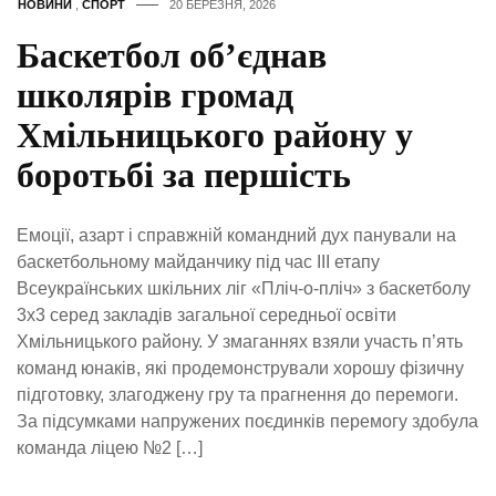
НОВИНИ
,
СПОРТ
20 БЕРЕЗНЯ, 2026
Баскетбол об’єднав
школярів громад
Хмільницького району у
боротьбі за першість
Емоції, азарт і справжній командний дух панували на
баскетбольному майданчику під час ІІІ етапу
Всеукраїнських шкільних ліг «Пліч-о-пліч» з баскетболу
3х3 серед закладів загальної середньої освіти
Хмільницького району. У змаганнях взяли участь п’ять
команд юнаків, які продемонстрували хорошу фізичну
підготовку, злагоджену гру та прагнення до перемоги.
За підсумками напружених поєдинків перемогу здобула
команда ліцею №2 […]