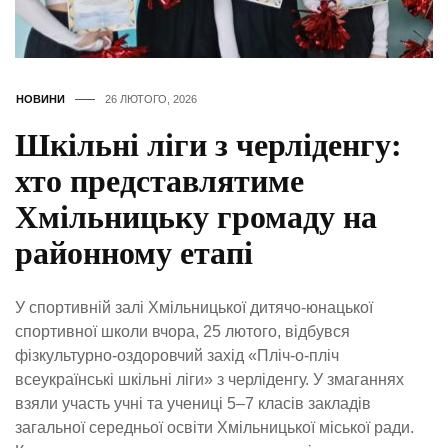
НОВИНИ
26 ЛЮТОГО, 2026
Шкільні ліги з черліденгу:
хто представлятиме
Хмільницьку громаду на
районному етапі
У спортивній залі Хмільницької дитячо-юнацької
спортивної школи вчора, 25 лютого, відбувся
фізкультурно-оздоровчий захід «Пліч-о-пліч
всеукраїнські шкільні ліги» з черліденгу. У змаганнях
взяли участь учні та учениці 5–7 класів закладів
загальної середньої освіти Хмільницької міської ради.