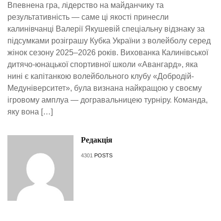
Впевнена гра, лідерство на майданчику та
результативність — саме ці якості принесли
калинівчанці Валерії Якушевій спеціальну відзнаку за
підсумками розіграшу Кубка України з волейболу серед
жінок сезону 2025–2026 років. Вихованка Калинівської
дитячо-юнацької спортивної школи «Авангард», яка
нині є капітанкою волейбольного клубу «Добродій-
Медуніверситет», була визнана найкращою у своєму
ігровому амплуа — догравальницею турніру. Команда,
яку вона […]
Редакція
4301
POSTS