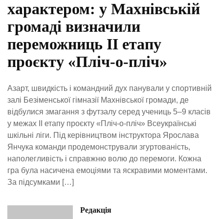
характером: у Махнівській
громаді визначили
переможниць ІІ етапу
проєкту «Пліч-о-пліч»
Азарт, швидкість і командний дух панували у спортивній
залі Безіменської гімназії Махнівської громади, де
відбулися змагання з футзалу серед учениць 5–9 класів
у межах ІІ етапу проєкту «Пліч-о-пліч» Всеукраїнські
шкільні ліги. Під керівництвом інструктора Ярослава
Янчука команди продемонстрували згуртованість,
наполегливість і справжню волю до перемоги. Кожна
гра була насичена емоціями та яскравими моментами.
За підсумками […]
Редакція