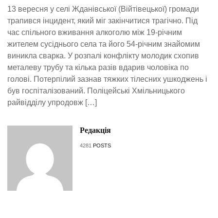
13 вересня у селі Жданівської (Війтівецької) громади
трапився інцидент, який міг закінчитися трагічно. Під
час спільного вживання алкоголю між 19-річним
жителем сусіднього села та його 54-річним знайомим
виникла сварка. У розпалі конфлікту молодик схопив
металеву трубу та кілька разів вдарив чоловіка по
голові. Потерпілий зазнав тяжких тілесних ушкоджень і
був госпіталізований. Поліцейські Хмільницького
райвідділу упродовж […]
Редакція
4281
POSTS