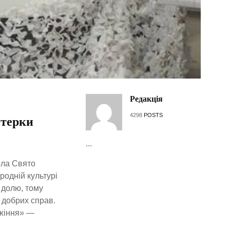
Редакція
4298
POSTS
нтерки
...
ила Свято
родній культурі
 долю, тому
о добрих справ.
ожіння» —