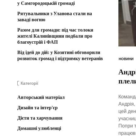
у Самгородоцькій громаді
Рятувальники з Уланова стали на
заваді вогню
Разом для громади: під час толоки
жителі Калинівщини подбали про
благоустрій і ФАП
Від ідей до дій: у Козятині обговорили
розвиток громад і підтримку ветеранів
НОВИНИ
Андр
плели
Категорії
Команда
Авторський матеріал
Андрія,
Дизайн та інтер'єр
цей ден
Дієти та харчування
учасниц
Попри т
Домашні улюбленці
працюв