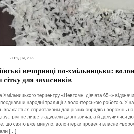
2 ГРУДНЯ, 2025
іївські вечорниці по-хмільницьки: воло
 сітку для захисників
 Хмільницького терцентру «Невтомні дівчата 65+» відзнач
 поєднавши народні традиції з волонтерською роботою. У на
ь вважається сприятливим для різних обрядів і ворожінь на
і зустрічі не лише згадували давні звичаї, а й долучилися д
е, що свято вже минуло, волонтерки провели власне «вор
али […]