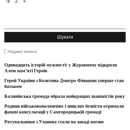
1
2
»
Недавні записи
Одинадцять історій мужності: у Журавному відкрили
Алею пам’яті Героїв
Герой України з Козятина Дмитро Фінашин уперше став
батьком
Калинівська громада обрала найкращих шашкістів року
Родини військовополонених і зниклих безвісти отримали
фахові консультації у Самгородоцькій громаді
Рятувальники з Уланова стали на заваді вогню