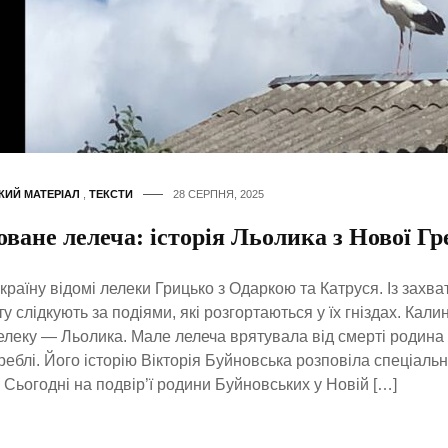
КИЙ МАТЕРІАЛ
,
ТЕКСТИ
28 СЕРПНЯ, 2025
ване лелеча: історія Льолика з Нової Гр
країну відомі лелеки Грицько з Одаркою та Катруся. Із захва
ту слідкують за подіями, які розгортаються у їх гніздах. Кал
елеку — Льолика. Мале лелеча врятувала від смерті родина
реблі. Його історію Вікторія Буйновська розповіла спеціаль
 Сьогодні на подвір’ї родини Буйновських у Новій […]