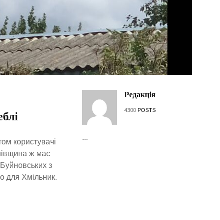
Редакція
4300
POSTS
еблі
...
том користувачі
инівщина ж має
 Буйновських з
но для Хмільник.