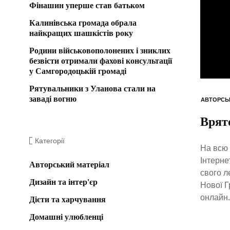
Фінашин уперше став батьком
Калинівська громада обрала
найкращих шашкістів року
Родини військовополонених і зниклих
безвісти отримали фахові консультації
у Самгородоцькій громаді
Рятувальники з Уланова стали на
заваді вогню
АВТОРСЬ
Врято
Категорії
На всю 
Інтерне
Авторський матеріал
свого л
Дизайн та інтер'єр
Нової Г
онлайн.
Дієти та харчування
Домашні улюбленці