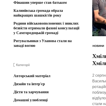
Фінашин уперше став батьком
Калинівська громада обрала
найкращих шашкістів року
Родини військовополонених і зниклих
безвісти отримали фахові консультації
у Самгородоцькій громаді
Рятувальники з Уланова стали на
заваді вогню
НОВИНИ
Хміл
Хміл
Категорії
2 серпн
Авторський матеріал
Васильо
Дизайн та інтер'єр
ротацій
Дієти та харчування
поблизу
відбуло
Домашні улюбленці
стали н