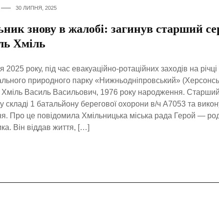
30 ЛИПНЯ, 2025
ьник знову в жалобі: загинув старший с
ль Хміль
я 2025 року, під час евакуаційно-ротаційних заходів на річці
льного природного парку «Нижньодніпровський» (Херсонськ
 Хміль Василь Васильович, 1976 року народження. Старши
у складі 1 батальйону берегової охорони в/ч А7053 та вико
я. Про це повідомила Хмільницька міська рада Герой — род
ка. Він віддав життя, […]