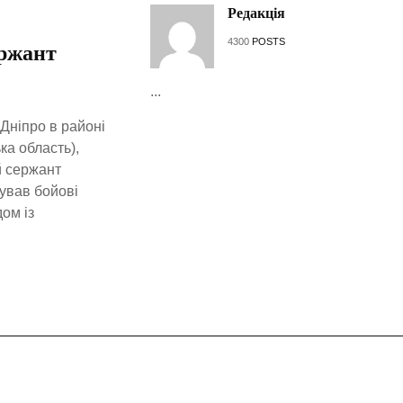
Редакція
4300
POSTS
ержант
...
 Дніпро в районі
а область),
й сержант
нував бойові
ом із