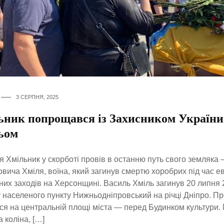
3 СЕРПНЯ, 2025
ьник попрощався із Захисником України
ьом
я Хмільник у скорботі провів в останню путь свого земляка
вича Хміля, воїна, який загинув смертю хоробрих під час е
них заходів на Херсонщині. Василь Хміль загинув 20 липня 
 населеного пункту Нижньодніпровський на річці Дніпро. 
ся на центральній площі міста — перед Будинком культури. 
а коліна, […]