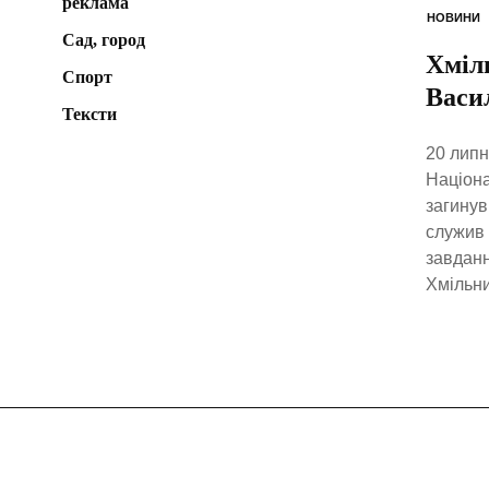
реклама
НОВИНИ
Сад, город
Хміл
Спорт
Васи
Тексти
20 липн
Націона
загинув
служив 
завданн
Хмільни