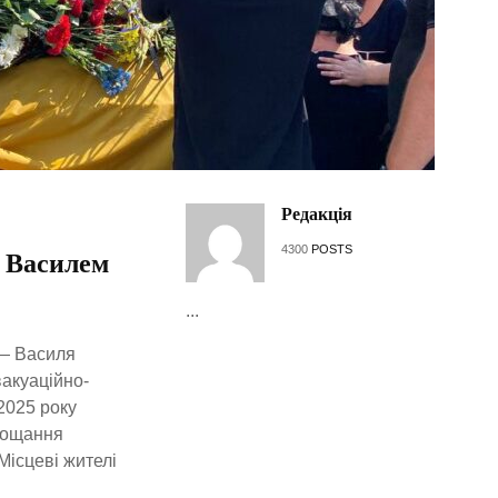
Редакція
4300
POSTS
 Василем
...
 — Василя
вакуаційно-
2025 року
Прощання
Місцеві жителі