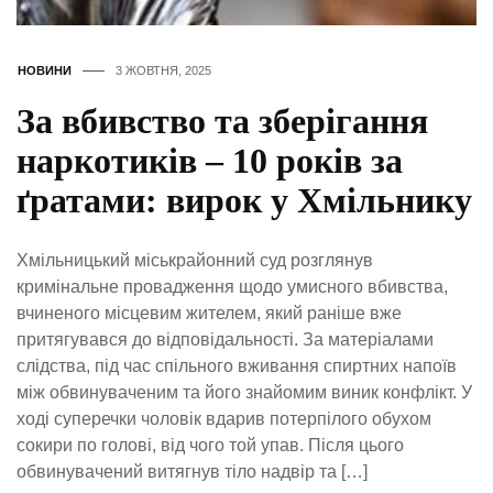
НОВИНИ
3 ЖОВТНЯ, 2025
За вбивство та зберігання
наркотиків – 10 років за
ґратами: вирок у Хмільнику
Хмільницький міськрайонний суд розглянув
кримінальне провадження щодо умисного вбивства,
вчиненого місцевим жителем, який раніше вже
притягувався до відповідальності. За матеріалами
слідства, під час спільного вживання спиртних напоїв
між обвинуваченим та його знайомим виник конфлікт. У
ході суперечки чоловік вдарив потерпілого обухом
сокири по голові, від чого той упав. Після цього
обвинувачений витягнув тіло надвір та […]