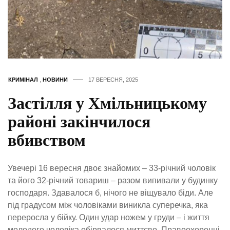
КРИМІНАЛ
,
НОВИНИ
17 ВЕРЕСНЯ, 2025
Застілля у Хмільницькому
районі закінчилося
вбивством
Увечері 16 вересня двоє знайомих – 33-річний чоловік
та його 32-річний товариш – разом випивали у будинку
господаря. Здавалося б, нічого не віщувало біди. Але
під градусом між чоловіками виникла суперечка, яка
переросла у бійку. Один удар ножем у груди – і життя
молодого чоловіка обірвалося миттєво. Правоохоронці,