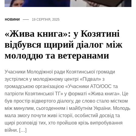
НОВИНИ
19 СЕРПНЯ, 2025
«Жива книга»: у Козятині
відбувся щирий діалог між
молоддю та ветеранами
Учасники Молодіжної ради Козятинської громади
зустрілися у молодіжному центрі «Підвал» з
громадською організацією «Учасники АТО/ООС та
патріоти Козятинської ТГ» у форматі «Жива книга». Це
був простір відвертого діалогу, де слово стало містком
між минулим, сьогоденням і майбутнім України. Молодь
мала змогу почути живі історії, особистий досвід та
щирі розповіді тих, хто пройшов крізь випробування
війни. […]