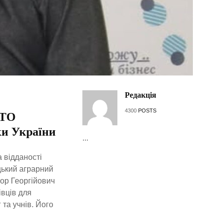
Редакція
4300
POSTS
ПТО
ки України
...
 відданості
ький аграрний
гор Георгійович
івців для
 та учнів. Його