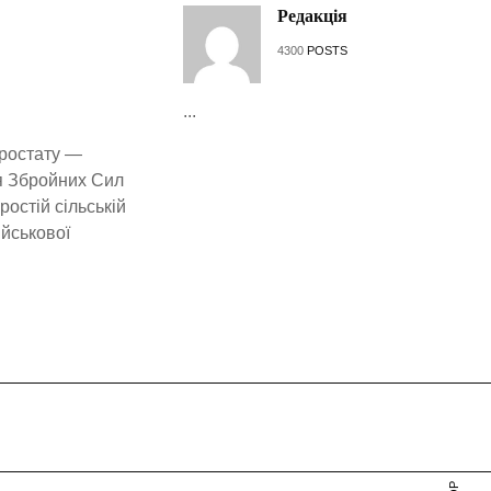
Редакція
4300
POSTS
...
аростату —
я Збройних Сил
ростій сільській
ійськової