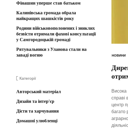
Фінашин уперше став батьком
Калинівська громада обрала
найкращих шашкістів року
Родини військовополонених і зниклих
безвісти отримали фахові консультації
у Самгородоцькій громаді
Рятувальники з Уланова стали на
заваді вогню
НОВИНИ
Дире
отрим
Категорії
Висока 
Авторський матеріал
справі 
Дизайн та інтер'єр
центр п
Дієти та харчування
багато 
аграрно
Домашні улюбленці
діяльні