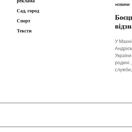
реклама
НОВИНИ
Сад, город
Боєц
Спорт
відз
Тексти
У Махні
Андрієм
України
родині.
служби,