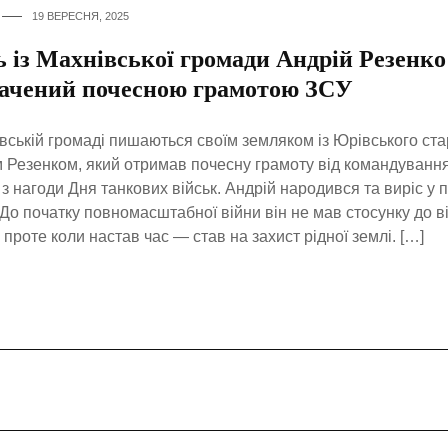
19 ВЕРЕСНЯ, 2025
ь із Махнівської громади Андрій Резенко
начений почесною грамотою ЗСУ
вській громаді пишаються своїм земляком із Юрівського ст
 Резенком, який отримав почесну грамоту від командуванн
 з нагоди Дня танкових військ. Андрій народився та виріс у п
 До початку повномасштабної війни він не мав стосунку до в
 проте коли настав час — став на захист рідної землі. […]