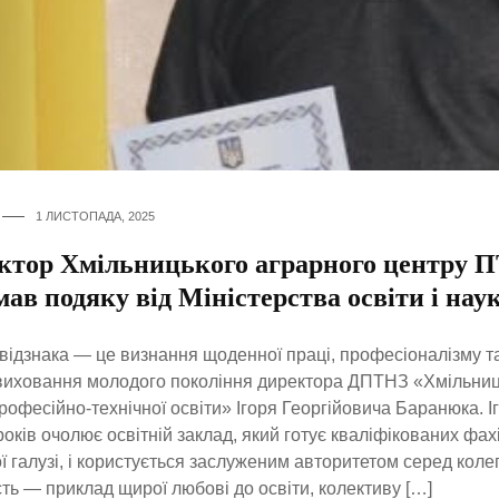
1 ЛИСТОПАДА, 2025
ктор Хмільницького аграрного центру 
ав подяку від Міністерства освіти і нау
відзнака — це визнання щоденної праці, професіоналізму та
виховання молодого покоління директора ДПТНЗ «Хмільниц
рофесійно-технічної освіти» Ігоря Георгійовича Баранюка. І
років очолює освітній заклад, який готує кваліфікованих фах
ї галузі, і користується заслуженим авторитетом серед колег
сть — приклад щирої любові до освіти, колективу […]