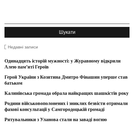
Недавні записи
Одинадцять історій мужності: у Журавному відкрили
Алею пам’яті Героїв
Герой України з Козятина Дмитро Фінашин уперше став
батьком
Калинівська громада обрала найкращих шашкістів року
Родини військовополонених і зниклих безвісти отримали
фахові консультації у Самгородоцькій громаді
Рятувальники з Уланова стали на заваді вогню