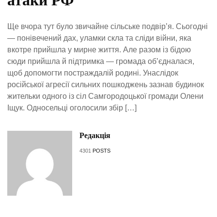
атаки РФ
Ще вчора тут було звичайне сільське подвір’я. Сьогодні
— понівечений дах, уламки скла та сліди війни, яка
вкотре прийшла у мирне життя. Але разом із бідою
сюди прийшла й підтримка — громада об’єдналася,
щоб допомогти постраждалій родині. Унаслідок
російської агресії сильних пошкоджень зазнав будинок
жительки одного із сіл Самгородоцької громади Олени
Іщук. Односельці оголосили збір […]
Редакція
4301
POSTS