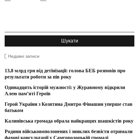
Недавні записи
13,8 млрд грн від детінізації: голова БЕБ розповів про
результати роботи за пів року
Одинадцять історій мужності: у Журавному відкрили
Алею пам’яті Героїв
Герой України з Козятина Дмитро Фінашин уперше став
батьком
Калинівська громада обрала найкращих шашкістів року
Родини військовополонених і зниклих безвісти отримали
фахові консультації у Самгородоцькій громаді