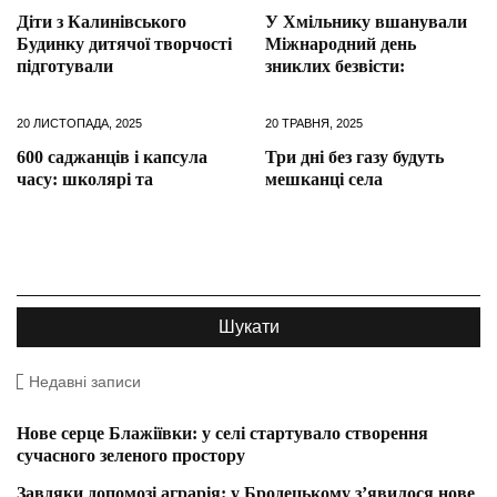
Діти з Калинівського
У Хмільнику вшанували
Будинку дитячої творчості
Міжнародний день
підготували
зниклих безвісти:
20 ЛИСТОПАДА, 2025
20 ТРАВНЯ, 2025
600 саджанців і капсула
Три дні без газу будуть
часу: школярі та
мешканці села
Недавні записи
Нове серце Блажіївки: у селі стартувало створення
сучасного зеленого простору
Завдяки допомозі аграрія: у Бродецькому з’явилося нове