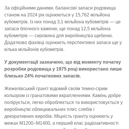
За офіційними даними, балансові запаси родовища
станом на 2024 рік оцінюються у 15,762 мільйона
кубометрів. Із них понад 3,1 мільйона кубометрів — це
запаси блочного каменю, ще понад 12,5 мільйона
кубометрів — сировина для виробництва щебеню.
Додатково фахівці оцінюють перспективні запаси ще у
кілька мільйонів кубометрів.
У документації зазначено, що від моменту початку
розробки родовища у 1975 році використано лише
близько 24% початкових запасів.
Жежелівський граніт відомий своїм темно-сірим
кольором із гранатовими вкрапленнями. Камінь добре
полірується, легко обробляється та використовується у
виробництві облицювальних плит, слябів і
декоративних виробів. Міцність граніту оцінюють у
межах М1200–М1400, а перший клас радіоактивності