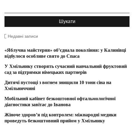
Недавні записи
«Яблучна майстерня» об’єднала покоління: у Калинівці
відбулося особливе свято до Спаса
У Хмільнику створять сучасний навчальний фруктовий
сад за підтримки німецьких партнерів
Дитячі пустощі з вогнем знищили 10 тонн сіна на
Хмільниччині
Мобільний кабінет безкоштовної офтальмологічної
діагностики завітає до Іванова
Жіноче здоров’я під контролем: міжнародні медики
проведуть безкоштовний прийом у Хмільнику