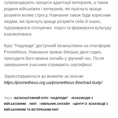
супроводжують процеси адаптації ветеранів, а також
родини військових і ветеранів, які прагнуть краще
розуміти вплив стресу. Навчання також буде корисним
людям, які прагнуть краще розуміти себе й інших,
підтримувати оточуючих поруч та формувати культуру
взаємоповаги.
Курс “Надлюди” доступний безкоштовно на платформі
Prometheus. Навчання триває близько двох годин,
проходити його можна онлайн у зручний час. Після
завершення учасники отримають сертифікат.
Зареєструватися ви можете за лінком:
https://prometheus.org.ua/prometheus-free/nad-liudy/
TAGS: #
БЕЗКОШТОВНИЙ КУРС “НАДЛЮДИ”
#
ВЗАЄМОДІЯ З
ВІЙСЬКОВИМИ
#
МХП
#
ХМІЛЬНИК.ОНЛАЙН
#
ЦЕНТР ІЗ ВЗАЄМОДІЇ З
ВІЙСЬКОВИМИ ТА ВЕТЕРАНАМИ МХП