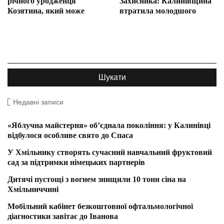
річного уродженця
Захисника: Калинівщина
Козятина, який може
втратила молодшого
Недавні записи
«Яблучна майстерня» об’єднала покоління: у Калинівці
відбулося особливе свято до Спаса
У Хмільнику створять сучасний навчальний фруктовий
сад за підтримки німецьких партнерів
Дитячі пустощі з вогнем знищили 10 тонн сіна на
Хмільниччині
Мобільний кабінет безкоштовної офтальмологічної
діагностики завітає до Іванова